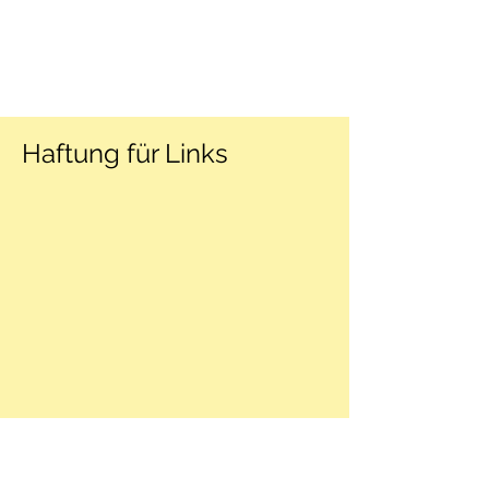
Haftung für Links